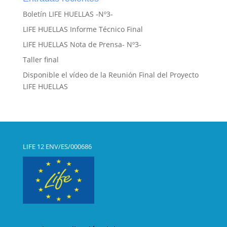
Boletín LIFE HUELLAS -Nº3-
LIFE HUELLAS Informe Técnico Final
LIFE HUELLAS Nota de Prensa- Nº3-
Taller final
Disponible el vídeo de la Reunión Final del Proyecto
LIFE HUELLAS
LIFE 12 ENV/ES/000686