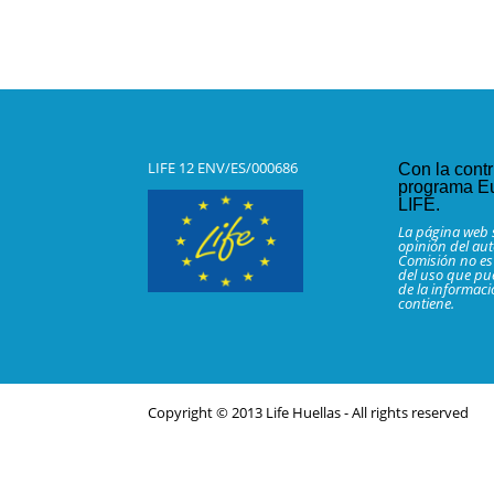
LIFE 12 ENV/ES/000686
Con la contr
programa E
LIFE.
La página web s
opinión del aut
Comisión no es
del uso que pu
de la informac
contiene.
Copyright © 2013 Life Huellas - All rights reserved