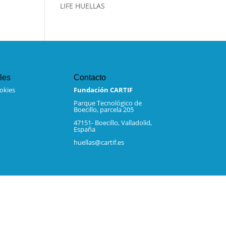
LIFE HUELLAS
les
Contacto
ookies
Fundación CARTIF
Parque Tecnológico de
Boecillo, parcela 205
47151- Boecillo, Valladolid,
España
huellas@cartif.es