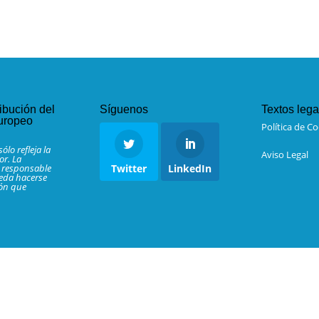
ibución del
Síguenos
Textos lega
uropeo
Política de C
ólo refleja la
Aviso Legal
or. La
 responsable
Twitter
LinkedIn
eda hacerse
ión que