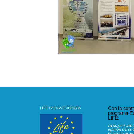
LIFE 12 ENV/ES/000686
Con la contr
programa E
LIFE.
La página web s
opinión del aut
Comisión no es